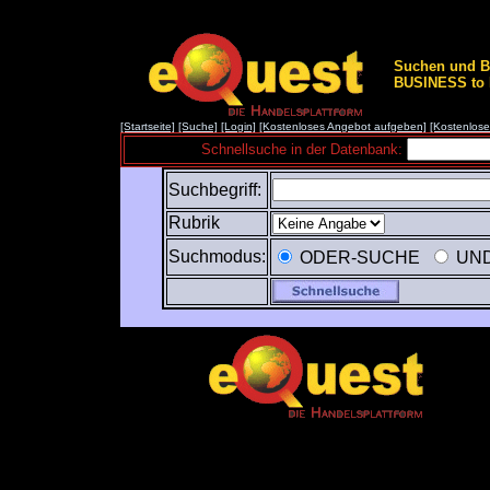
Suchen und B
BUSINESS to B
[Startseite]
[Suche]
[Login]
[Kostenloses Angebot aufgeben]
[Kostenlos
Schnellsuche in der Datenbank:
Suchbegriff:
Rubrik
Suchmodus:
ODER-SUCHE
UND