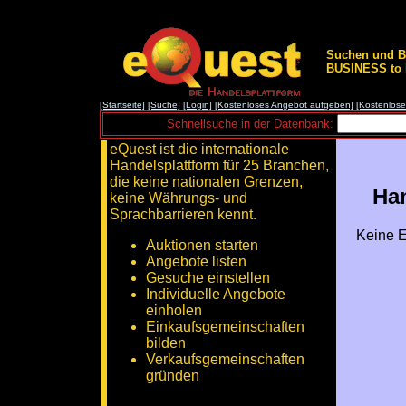
Suchen und B
BUSINESS to B
[Startseite]
[Suche]
[Login]
[Kostenloses Angebot aufgeben]
[Kostenlos
Schnellsuche in der Datenbank:
eQuest ist die internationale
Handelsplattform für 25 Branchen,
die keine nationalen Grenzen,
Han
keine Währungs- und
Sprachbarrieren kennt.
Keine E
Auktionen starten
Angebote listen
Gesuche einstellen
Individuelle Angebote
einholen
Einkaufsgemeinschaften
bilden
Verkaufsgemeinschaften
gründen