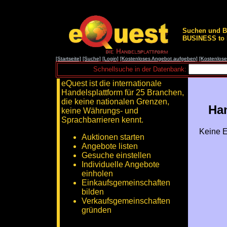
Suchen und B
BUSINESS to B
[Startseite]
[Suche]
[Login]
[Kostenloses Angebot aufgeben]
[Kostenlos
Schnellsuche in der Datenbank:
eQuest ist die internationale
Handelsplattform für 25 Branchen,
die keine nationalen Grenzen,
Han
keine Währungs- und
Sprachbarrieren kennt.
Keine E
Auktionen starten
Angebote listen
Gesuche einstellen
Individuelle Angebote
einholen
Einkaufsgemeinschaften
bilden
Verkaufsgemeinschaften
gründen